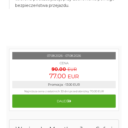
bezpieczeństwa przejazdu.
07.08.2026 - 07.08.2026
CENA
90.00
EUR
77.00
EUR
Promocja
:
-13.00
EUR
Najniższa cena z ostatnich 30 dni przed obniżką:
70.00 EUR
DALEJ