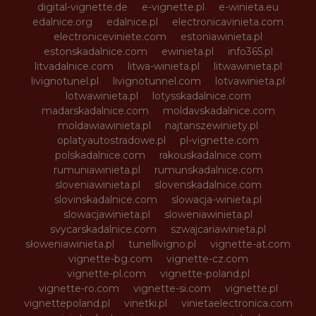
digital-vignette.de
e-vignette.pl
e-winieta.eu
edalnice.org
edalnice.pl
electronicavinieta.com
electroniceviniete.com
estoniawinieta.pl
estonskadalnice.com
ewinieta.pl
info365.pl
litvadalnice.com
litwa-winieta.pl
litwawinieta.pl
livignotunel.pl
livignotunnel.com
lotvawinieta.pl
lotwawinieta.pl
lotysskadalnice.com
madarskadalnice.com
moldavskadalnice.com
moldawiawinieta.pl
najtanszewiniety.pl
oplatyautostradowe.pl
pl-vignette.com
polskadalnice.com
rakouskadalnice.com
rumuniawinieta.pl
rumunskadalnice.com
sloveniawinieta.pl
slovenskadalnice.com
slovinskadalnice.com
slowacja-winieta.pl
slowacjawinieta.pl
sloweniawinieta.pl
svycarskadalnice.com
szwajcariawinieta.pl
słoweniawinieta.pl
tunellivigno.pl
vignette-at.com
vignette-bg.com
vignette-cz.com
vignette-pl.com
vignette-poland.pl
vignette-ro.com
vignette-si.com
vignette.pl
vignettepoland.pl
vinetki.pl
vinietaelectronica.com