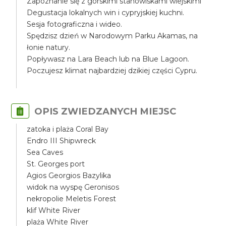
Zapoznanie się z górskimi stanowiskami wiejskimi
Degustacja lokalnych win i cypryjskiej kuchni.
Sesja fotograficzna i wideo.
Spędzisz dzień w Narodowym Parku Akamas, na
łonie natury.
Popływasz na Lara Beach lub na Blue Lagoon.
Poczujesz klimat najbardziej dzikiej części Cypru.
OPIS ZWIEDZANYCH MIEJSC
zatoka i plaża Coral Bay
Endro III Shipwreck
Sea Caves
St. Georges port
Agios Georgios Bazylika
widok na wyspę Geronisos
nekropolie Meletis Forest
klif White River
plaża White River