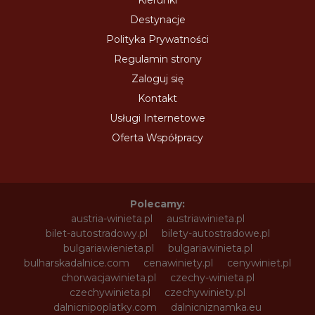
Destynacje
Polityka Prywatności
Regulamin strony
Zaloguj się
Kontakt
Usługi Internetowe
Oferta Współpracy
Polecamy:
austria-winieta.pl
austriawinieta.pl
bilet-autostradowy.pl
bilety-autostradowe.pl
bulgariawienieta.pl
bulgariawinieta.pl
bulharskadalnice.com
cenawiniety.pl
cenywiniet.pl
chorwacjawinieta.pl
czechy-winieta.pl
czechywinieta.pl
czechywiniety.pl
dalnicnipoplatky.com
dalnicniznamka.eu