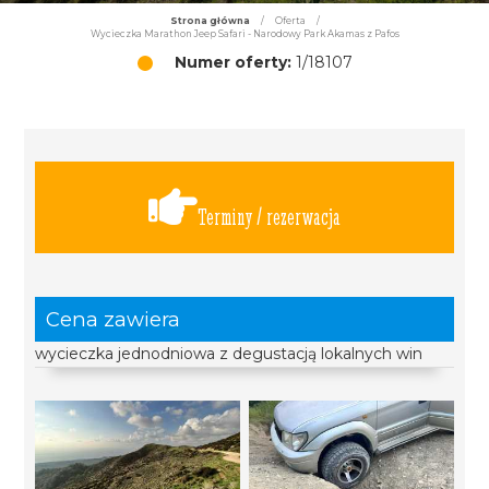
Strona główna
/
Oferta
/
Wycieczka Marathon Jeep Safari - Narodowy Park Akamas z Pafos
Numer oferty:
1/18107
Terminy / rezerwacja
Cena zawiera
wycieczka jednodniowa z degustacją lokalnych win