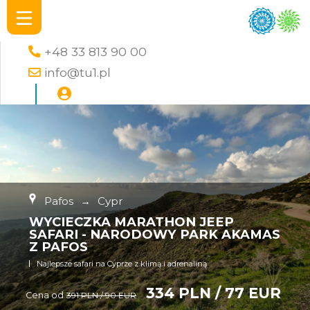
+48 33 813 90 00
info@tu1.pl
Pafos
→
Cypr
WYCIECZKA MARATHON JEEP
SAFARI - NARODOWY PARK AKAMAS
Z PAFOS
Najlepsze safari na Cyprze z klimą i adrenaliną
334 PLN / 77 EUR
Cena od
391 PLN / 90 EUR