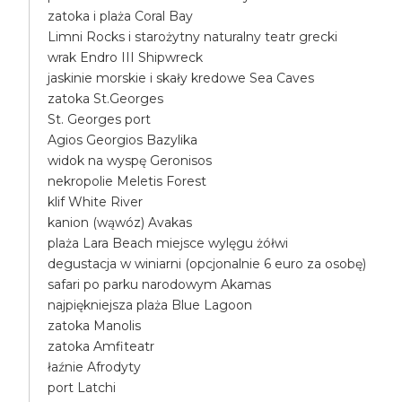
zatoka i plaża Coral Bay
Limni Rocks i starożytny naturalny teatr grecki
wrak Endro III Shipwreck
jaskinie morskie i skały kredowe Sea Caves
zatoka St.Georges
St. Georges port
Agios Georgios Bazylika
widok na wyspę Geronisos
nekropolie Meletis Forest
klif White River
kanion (wąwóz) Avakas
plaża Lara Beach miejsce wylęgu żółwi
degustacja w winiarni (opcjonalnie 6 euro za osobę)
safari po parku narodowym Akamas
najpiękniejsza plaża Blue Lagoon
zatoka Manolis
zatoka Amfiteatr
łaźnie Afrodyty
port Latchi