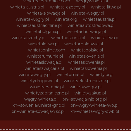
vinieteelectronice.com
wegrywinieta.pl
winieta-austria.pl
winieta-czechy.pl
winieta-litwa.pl
winieta-słowacja.pl
winieta-wegry.pl
winieta-węgry.pl
winieta.org
winietaaustria.pl
winietaaustriaonline.pl
winietaautostradowa.pl
winietabulgaria.pl
winietachorwacja.pl
winietaczechy.pl
winietaestonia.pl
winietalitwa.pl
winietalotwa.pl
winietamoldawia.pl
winietaonline.com
winietapolska.pl
winietarumunia.pl
winietaslovenia.pl
winietaslowacja.pl
winietaslowenia.pl
winietaszwajcaria.pl
winietasłowenia.pl
winietawegry.pl
winietomat.pl
winiety.org
winietydrogowe.pl
winietyelektroniczne.pl
winietyestonia.pl
winietywegry.pl
winietyzagraniczne.pl
winietyzakup.pl
węgry-winieta.pl
xn--sowacja-njb.org.pl
xn--soweniawinieta-gnc.pl
xn--wgry-winieta-4vb.pl
xn--winieta-sowacja-7sc.pl
xn--winieta-wgry-dwb.pl