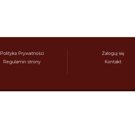
Polityka Prywatności
Zaloguj się
Regulamin strony
Kontakt
Polecamy:
adowy.pl
bilety-autostradowe.pl
bulgariawienieta.pl
bulgari
nieta.pl
czechywinieta.pl
czechywiniety.pl
dalnicnipoplat
nice.pl
electronicavinieta.com
electroniceviniete.com
esto
litwawinieta.pl
livignotunel.pl
livignotunnel.com
lotvawin
om
moldawiawinieta.pl
najtanszewiniety.pl
oplatyautostrad