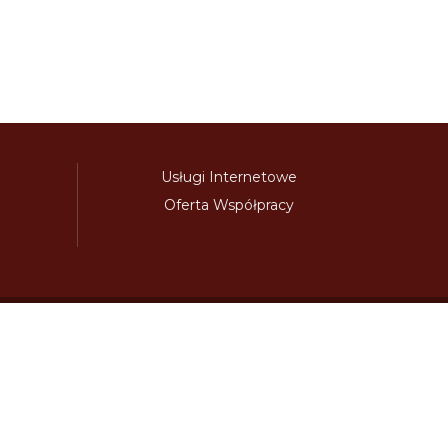
Usługi Internetowe
Oferta Współpracy
awinieta.pl
bulharskadalnice.com
cenawiniety.pl
ky.com
dalnicniznamka.eu
digital-vignette.de
niawinieta.pl
estonskadalnice.com
ewinieta.pl
ieta.pl
lotwawinieta.pl
lotysskadalnice.com
owe.pl
pl-vignette.com
polskadalnice.com