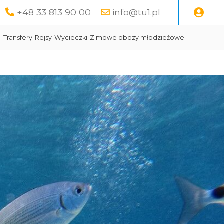
+48 33 813 90 00
info@tu1.pl
e
Transfery
Rejsy
Wycieczki
Zimowe obozy młodzieżowe