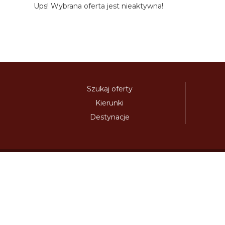
Ups! Wybrana oferta jest nieaktywna!
Szukaj oferty
Kierunki
Destynacje
austria-winieta.pl
austriawinieta.pl
bilet-autostr
cenywiniet.pl
chorwacjawinieta.pl
czechy-wi
e-vignette.pl
e-winieta.eu
edalnice.org
edal
info365.pl
litvadalnice.com
litwa-winieta.pl
madarskadalnice.com
moldavskadalnice.c