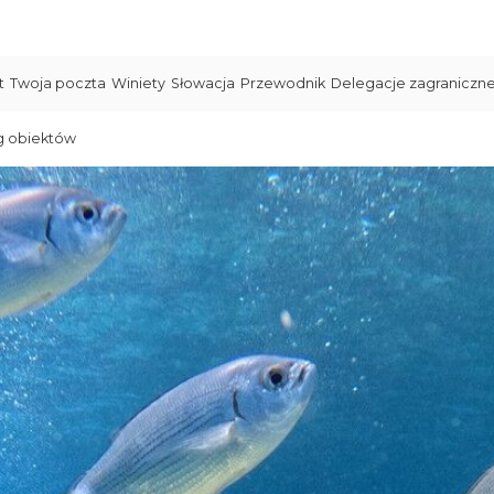
t
Twoja poczta
Winiety
Słowacja
Przewodnik
Delegacje zagraniczn
g obiektów