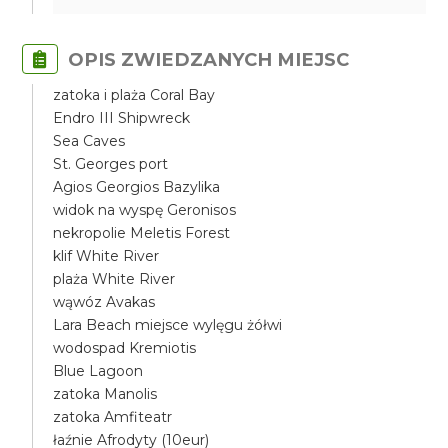
OPIS ZWIEDZANYCH MIEJSC
zatoka i plaża Coral Bay
Endro III Shipwreck
Sea Caves
St. Georges port
Agios Georgios Bazylika
widok na wyspę Geronisos
nekropolie Meletis Forest
klif White River
plaża White River
wąwóz Avakas
Lara Beach miejsce wylęgu żółwi
wodospad Kremiotis
Blue Lagoon
zatoka Manolis
zatoka Amfiteatr
łaźnie Afrodyty (10eur)