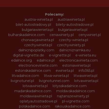
Polecamy:
austria-winieta.pl
austriawinieta.pl
bilet-autostradowy.pl
bilety-autostradowe.pl
bulgariawienieta.pl
bulgariawinieta.pl
bulharskadalnice.com
cenawiniety.pl
cenywiniet.pl
chorwacjawinieta.pl
czechy-winieta.pl
czechywinieta.pl
czechywiniety.pl
dalnicnipoplatky.com
dalnicniznamka.eu
digital-vignette.de
e-vignette.pl
e-winieta.eu
edalnice.org
edalnice.pl
electronicavinieta.com
electroniceviniete.com
estoniawinieta.pl
estonskadalnice.com
ewinieta.pl
info365.pl
litvadalnice.com
litwa-winieta.pl
litwawinieta.pl
livignotunel.pl
livignotunnel.com
lotvawinieta.pl
lotwawinieta.pl
lotysskadalnice.com
madarskadalnice.com
moldavskadalnice.com
moldawiawinieta.pl
najtanszewiniety.pl
oplatyautostradowe.pl
pl-vignette.com
polskadalnice.com
rakouskadalnice.com