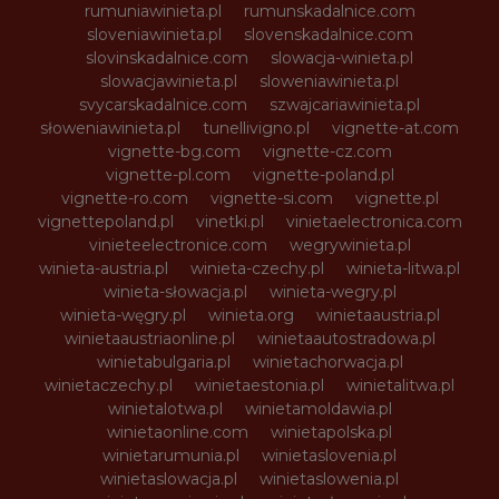
rumuniawinieta.pl
rumunskadalnice.com
sloveniawinieta.pl
slovenskadalnice.com
slovinskadalnice.com
slowacja-winieta.pl
slowacjawinieta.pl
sloweniawinieta.pl
svycarskadalnice.com
szwajcariawinieta.pl
słoweniawinieta.pl
tunellivigno.pl
vignette-at.com
vignette-bg.com
vignette-cz.com
vignette-pl.com
vignette-poland.pl
vignette-ro.com
vignette-si.com
vignette.pl
vignettepoland.pl
vinetki.pl
vinietaelectronica.com
vinieteelectronice.com
wegrywinieta.pl
winieta-austria.pl
winieta-czechy.pl
winieta-litwa.pl
winieta-słowacja.pl
winieta-wegry.pl
winieta-węgry.pl
winieta.org
winietaaustria.pl
winietaaustriaonline.pl
winietaautostradowa.pl
winietabulgaria.pl
winietachorwacja.pl
winietaczechy.pl
winietaestonia.pl
winietalitwa.pl
winietalotwa.pl
winietamoldawia.pl
winietaonline.com
winietapolska.pl
winietarumunia.pl
winietaslovenia.pl
winietaslowacja.pl
winietaslowenia.pl