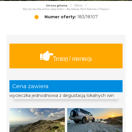
Strona główna
/
Oferta
/
Wycieczka Marathon Jeep Safari - Narodowy Park Akamas z Pissouri
Numer oferty:
183/18107
Terminy / rezerwacja
Cena zawiera
wycieczka jednodniowa z degustacją lokalnych win