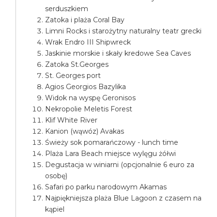
serduszkiem
Zatoka i plaża Coral Bay
Limni Rocks i starożytny naturalny teatr grecki
Wrak Endro III Shipwreck
Jaskinie morskie i skały kredowe Sea Caves
Zatoka St.Georges
St. Georges port
Agios Georgios Bazylika
Widok na wyspę Geronisos
Nekropolie Meletis Forest
Klif White River
Kanion (wąwóz) Avakas
Świeży sok pomarańczowy - lunch time
Plaża Lara Beach miejsce wylęgu żółwi
Degustacja w winiarni (opcjonalnie 6 euro za
osobę)
Safari po parku narodowym Akamas
Najpiękniejsza plaża Blue Lagoon z czasem na
kąpiel