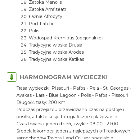
Zatoka Manolis
Zatoka Amfiteatr
Łaźnie Afrodyty
Port Latchi
Polis
Wodospad Kremiotis (opcjonalnie)
Tradycyjna wioska Drusia
Tradycyjna wioska Arodes
Tradycyjna wioska Katikas
HARMONOGRAM WYCIECZKI
Trasa wycieczki: PIssouri - Pafos - Peia - St. Georges -
Avakas - Lara - Blue Lagoon - Polis - Pafos - Pissouri
Długość trasy: 200 km
Podczas przejazdu przewidziano czas na postoje i
posiłki, a także sesje fotograficzne i plażowanie
Czas trwania: jeden dzień, zwykle 08:00 - 21:00
Środek lokomocji: jeden z najlepszych off roadowych
samochodów Toyota Land Cruiser, specjalnie