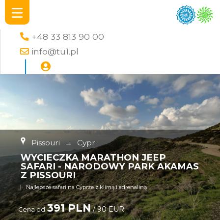
+48 33 813 90 00
info@tu1.pl
Pissouri
→
Cypr
WYCIECZKA MARATHON JEEP
SAFARI - NARODOWY PARK AKAMAS
Z PISSOURI
Najlepsze safari na Cyprze z klimą i adrenaliną
391 PLN
/ 90 EUR
Cena od