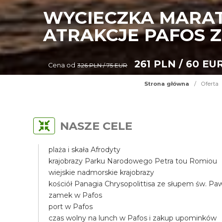
WYCIECZKA MARAT
ATRAKCJE PAFOS Z
261 PLN / 60 EU
Cena od
326 PLN / 75 EUR
Strona główna
/
Oferta
NASZE CELE
plaża i skała Afrodyty
krajobrazy Parku Narodowego Petra tou Romiou
wiejskie nadmorskie krajobrazy
kościół Panagia Chrysopolittisa ze słupem św. Pa
zamek w Pafos
port w Pafos
czas wolny na lunch w Pafos i zakup upominków