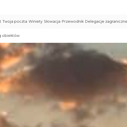
t
Twoja poczta
Winiety
Słowacja
Przewodnik
Delegacje zagraniczn
g obiektów