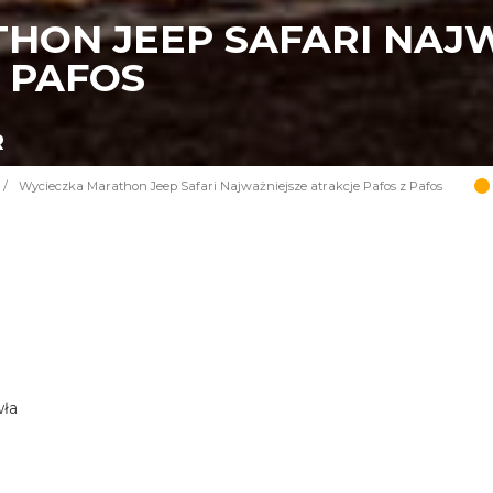
HON JEEP SAFARI NAJ
 PAFOS
R
/
Wycieczka Marathon Jeep Safari Najważniejsze atrakcje Pafos z Pafos
wła