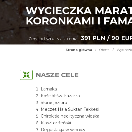
WYCIECZKA MARAT
KORONKAMI I FAM
391 PLN / 90 EU
Cena od
521 PLN / 120 EUR
Strona główna
/
Oferta
/
Wycieczk
NASZE CELE
Larnaka
Kościół św. Łazarza
Słone jezioro
Meczet Hala Suktan Tekkesi
Chirokitia neolityczna wioska
Klasztor żeński
Degustacja w winnicy