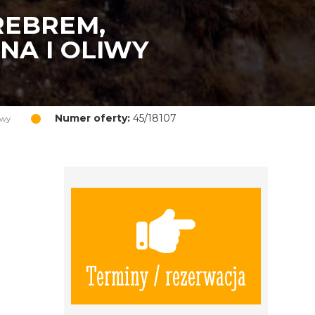
REBREM,
NA I OLIWY
Numer oferty:
45/18107
iwy
Terminy / rezerwacja