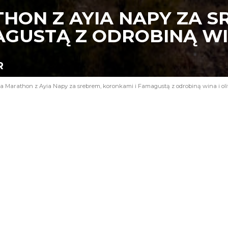
HON Z AYIA NAPY ZA S
AGUSTĄ Z ODROBINĄ WI
R
a Marathon z Ayia Napy za srebrem, koronkami i Famagustą z odrobiną wina i ol