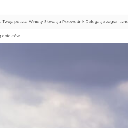
t
Twoja poczta
Winiety
Słowacja
Przewodnik
Delegacje zagraniczn
g obiektów