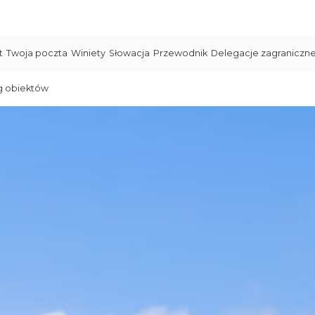
t
Twoja poczta
Winiety
Słowacja
Przewodnik
Delegacje zagraniczn
g obiektów