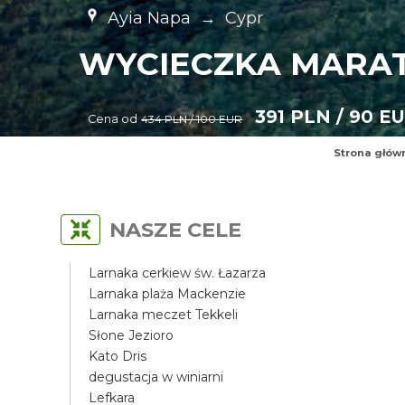
Ayia Napa
→
Cypr
WYCIECZKA MARAT
391 PLN / 90 E
Cena od
434 PLN / 100 EUR
Strona głów
NASZE CELE
Larnaka cerkiew św. Łazarza
Larnaka plaża Mackenzie
Larnaka meczet Tekkeli
Słone Jezioro
Kato Dris
degustacja w winiarni
Lefkara