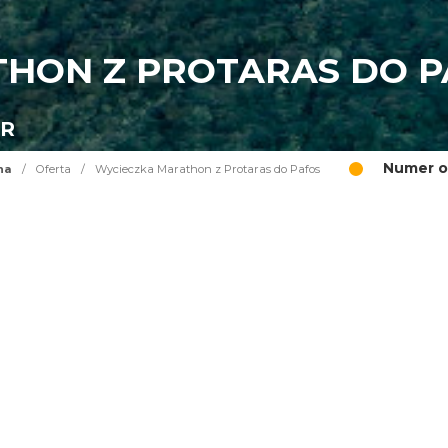
HON Z PROTARAS DO P
UR
Numer o
na
/
Oferta
/
Wycieczka Marathon z Protaras do Pafos