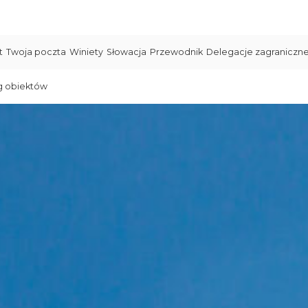
t
Twoja poczta
Winiety
Słowacja
Przewodnik
Delegacje zagraniczn
g obiektów