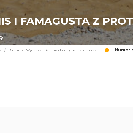
IS I FAMAGUSTA Z PRO
R
Numer o
a
/
Oferta
/
Wycieczka Salamis i Famagusta z Protaras