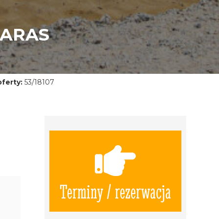
TARAS
ferty:
53/18107
Terminy / rezerwacja