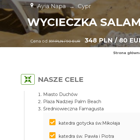
Ayia Napa
→
Cypr
WYCIECZKA SALAM
348 PLN / 80 EU
Cena od
391 PLN / 90 EUR
Strona główn
NASZE CELE
Miasto Duchów
Plaża Nadzieji Palm Beach
Średniowieczna Famagusta
katedra gotycka św.Mikołaja
katedra św. Pawła i Piotra