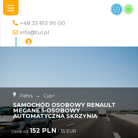
+48 33 813 90 00
info@tu1.pl
Pafos
→
Cypr
SAMOCHÓD OSOBOWY RENAULT
MEGANE 5-OSOBOWY
AUTOMATYCZNA SKRZYNIA
152 PLN
/ 35 EUR
Cena od