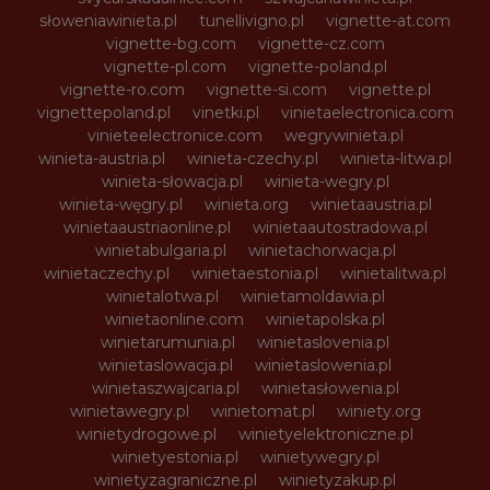
słoweniawinieta.pl
tunellivigno.pl
vignette-at.com
vignette-bg.com
vignette-cz.com
vignette-pl.com
vignette-poland.pl
vignette-ro.com
vignette-si.com
vignette.pl
vignettepoland.pl
vinetki.pl
vinietaelectronica.com
vinieteelectronice.com
wegrywinieta.pl
winieta-austria.pl
winieta-czechy.pl
winieta-litwa.pl
winieta-słowacja.pl
winieta-wegry.pl
winieta-węgry.pl
winieta.org
winietaaustria.pl
winietaaustriaonline.pl
winietaautostradowa.pl
winietabulgaria.pl
winietachorwacja.pl
winietaczechy.pl
winietaestonia.pl
winietalitwa.pl
winietalotwa.pl
winietamoldawia.pl
winietaonline.com
winietapolska.pl
winietarumunia.pl
winietaslovenia.pl
winietaslowacja.pl
winietaslowenia.pl
winietaszwajcaria.pl
winietasłowenia.pl
winietawegry.pl
winietomat.pl
winiety.org
winietydrogowe.pl
winietyelektroniczne.pl
winietyestonia.pl
winietywegry.pl
winietyzagraniczne.pl
winietyzakup.pl