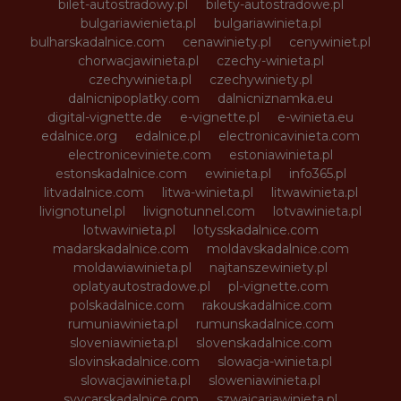
bilet-autostradowy.pl
bilety-autostradowe.pl
bulgariawienieta.pl
bulgariawinieta.pl
bulharskadalnice.com
cenawiniety.pl
cenywiniet.pl
chorwacjawinieta.pl
czechy-winieta.pl
czechywinieta.pl
czechywiniety.pl
dalnicnipoplatky.com
dalnicniznamka.eu
digital-vignette.de
e-vignette.pl
e-winieta.eu
edalnice.org
edalnice.pl
electronicavinieta.com
electroniceviniete.com
estoniawinieta.pl
estonskadalnice.com
ewinieta.pl
info365.pl
litvadalnice.com
litwa-winieta.pl
litwawinieta.pl
livignotunel.pl
livignotunnel.com
lotvawinieta.pl
lotwawinieta.pl
lotysskadalnice.com
madarskadalnice.com
moldavskadalnice.com
moldawiawinieta.pl
najtanszewiniety.pl
oplatyautostradowe.pl
pl-vignette.com
polskadalnice.com
rakouskadalnice.com
rumuniawinieta.pl
rumunskadalnice.com
sloveniawinieta.pl
slovenskadalnice.com
slovinskadalnice.com
slowacja-winieta.pl
slowacjawinieta.pl
sloweniawinieta.pl
svycarskadalnice.com
szwajcariawinieta.pl