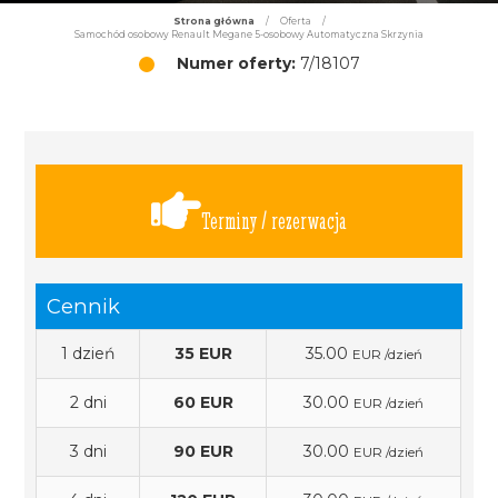
Strona główna
/
Oferta
/
Samochód osobowy Renault Megane 5-osobowy Automatyczna Skrzynia
Numer oferty:
7/18107
Terminy / rezerwacja
Cennik
1 dzień
35 EUR
35.00
EUR /dzień
2 dni
60 EUR
30.00
EUR /dzień
3 dni
90 EUR
30.00
EUR /dzień