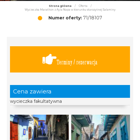
Strona główna
/
Oferta
/
Wycieczka Marathon z Ayia Napa w kierunku starożytnej Salaminy
Numer oferty:
71/18107
Terminy / rezerwacja
Cena zawiera
wycieczka fakultatywna