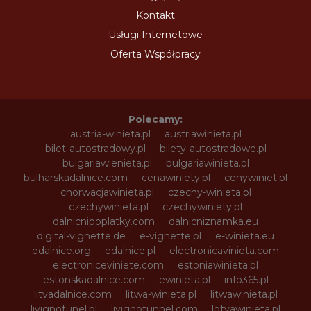
Kontakt
Usługi Internetowe
Oferta Współpracy
Polecamy:
austria-winieta.pl
austriawinieta.pl
bilet-autostradowy.pl
bilety-autostradowe.pl
bulgariawienieta.pl
bulgariawinieta.pl
bulharskadalnice.com
cenawiniety.pl
cenywiniet.pl
chorwacjawinieta.pl
czechy-winieta.pl
czechywinieta.pl
czechywiniety.pl
dalnicnipoplatky.com
dalnicniznamka.eu
digital-vignette.de
e-vignette.pl
e-winieta.eu
edalnice.org
edalnice.pl
electronicavinieta.com
electroniceviniete.com
estoniawinieta.pl
estonskadalnice.com
ewinieta.pl
info365.pl
litvadalnice.com
litwa-winieta.pl
litwawinieta.pl
livignotunel.pl
livignotunnel.com
lotvawinieta.pl