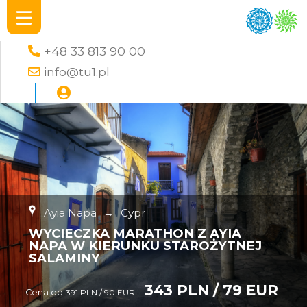
+48 33 813 90 00
info@tu1.pl
Ayia Napa
→
Cypr
WYCIECZKA MARATHON Z AYIA
NAPA W KIERUNKU STAROŻYTNEJ
SALAMINY
343 PLN / 79 EUR
Cena od
391 PLN / 90 EUR