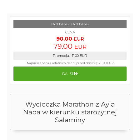
07.08.2026 - 07.08.2026
CENA
90.00
EUR
79.00
EUR
Promocja
:
-11.00
EUR
Najniższa cena z ostatnich 30 dni przed obniżką:
75.00 EUR
DALEJ
Wycieczka Marathon z Ayia
Napa w kierunku starożytnej
Salaminy