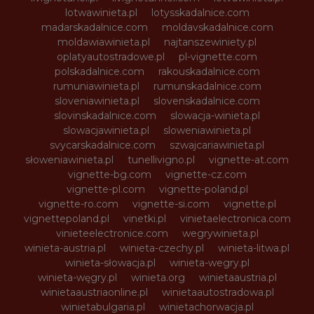
lotwawinieta.pl
lotysskadalnice.com
madarskadalnice.com
moldavskadalnice.com
moldawiawinieta.pl
najtanszewiniety.pl
oplatyautostradowe.pl
pl-vignette.com
polskadalnice.com
rakouskadalnice.com
rumuniawinieta.pl
rumunskadalnice.com
sloveniawinieta.pl
slovenskadalnice.com
slovinskadalnice.com
slowacja-winieta.pl
slowacjawinieta.pl
sloweniawinieta.pl
svycarskadalnice.com
szwajcariawinieta.pl
słoweniawinieta.pl
tunellivigno.pl
vignette-at.com
vignette-bg.com
vignette-cz.com
vignette-pl.com
vignette-poland.pl
vignette-ro.com
vignette-si.com
vignette.pl
vignettepoland.pl
vinetki.pl
vinietaelectronica.com
vinieteelectronice.com
wegrywinieta.pl
winieta-austria.pl
winieta-czechy.pl
winieta-litwa.pl
winieta-słowacja.pl
winieta-wegry.pl
winieta-węgry.pl
winieta.org
winietaaustria.pl
winietaaustriaonline.pl
winietaautostradowa.pl
winietabulgaria.pl
winietachorwacja.pl